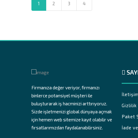
1
2
3
4
SAY
Firmanıza değer veriyor, firmanızı
İletişi
binlerce potansiyel müşteri ile
buluşturarak iş hacminizi arttırıyoruz.
Gizlili
Sizde işletmenizi global dünyaya açmak
Paket 
için hemen web sitemize kayıt olabilir ve
fırsatlarımızdan faydalanabilirsiniz.
İade ve