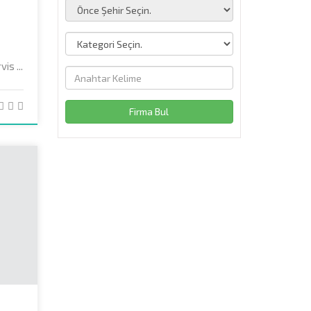
s ...
Firma Bul