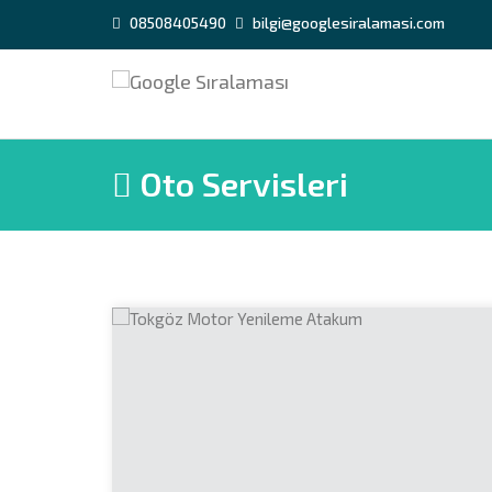
08508405490
bilgi@googlesiralamasi.com
Oto Servisleri