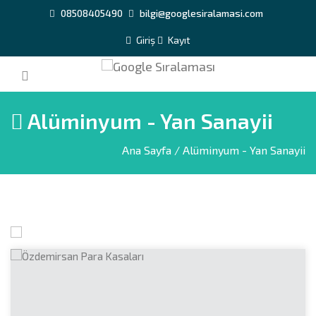
08508405490
bilgi@googlesiralamasi.com
Giriş
Kayıt
Alüminyum - Yan Sanayii
Ana Sayfa
/ Alüminyum - Yan Sanayii