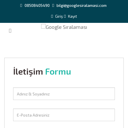
08508405490
bilgi@googlesiralamasi.com
Giriş
Kayıt
Bize Ulaşın
Ana Sayfa
Bize Ulaşın
İletişim
Formu