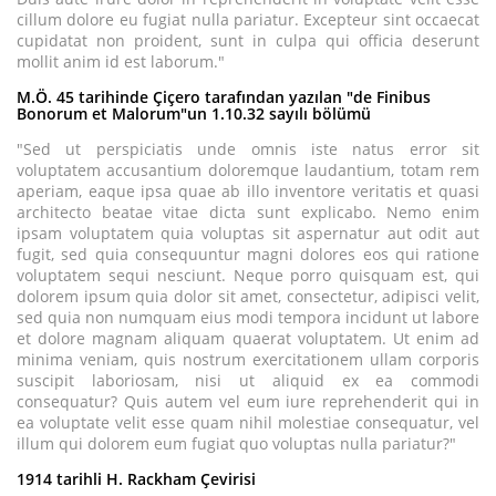
cillum dolore eu fugiat nulla pariatur. Excepteur sint occaecat
cupidatat non proident, sunt in culpa qui officia deserunt
mollit anim id est laborum."
M.Ö. 45 tarihinde Çiçero tarafından yazılan "de Finibus
Bonorum et Malorum"un 1.10.32 sayılı bölümü
"Sed ut perspiciatis unde omnis iste natus error sit
voluptatem accusantium doloremque laudantium, totam rem
aperiam, eaque ipsa quae ab illo inventore veritatis et quasi
architecto beatae vitae dicta sunt explicabo. Nemo enim
ipsam voluptatem quia voluptas sit aspernatur aut odit aut
fugit, sed quia consequuntur magni dolores eos qui ratione
voluptatem sequi nesciunt. Neque porro quisquam est, qui
dolorem ipsum quia dolor sit amet, consectetur, adipisci velit,
sed quia non numquam eius modi tempora incidunt ut labore
et dolore magnam aliquam quaerat voluptatem. Ut enim ad
minima veniam, quis nostrum exercitationem ullam corporis
suscipit laboriosam, nisi ut aliquid ex ea commodi
consequatur? Quis autem vel eum iure reprehenderit qui in
ea voluptate velit esse quam nihil molestiae consequatur, vel
illum qui dolorem eum fugiat quo voluptas nulla pariatur?"
1914 tarihli H. Rackham Çevirisi