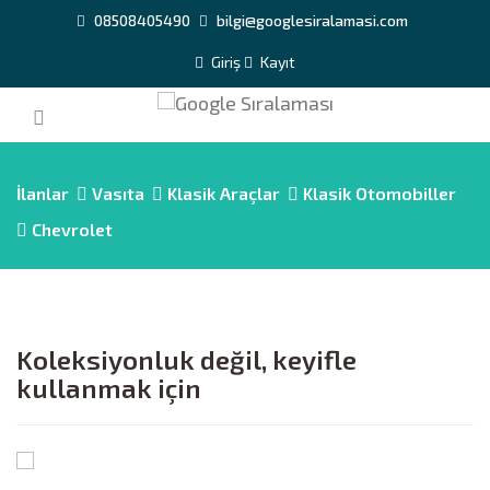
08508405490
bilgi@googlesiralamasi.com
Giriş
Kayıt
İlanlar
Vasıta
Klasik Araçlar
Klasik Otomobiller
Chevrolet
Koleksiyonluk değil, keyifle
kullanmak için