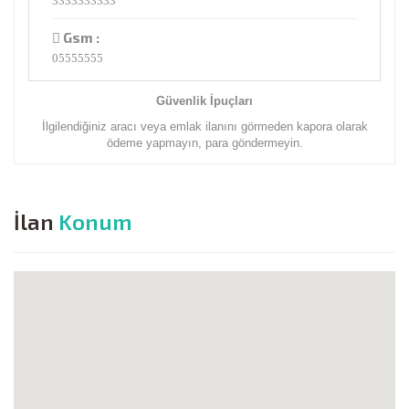
3333333333
Gsm :
05555555
Güvenlik İpuçları
İlgilendiğiniz aracı veya emlak ilanını görmeden kapora olarak
ödeme yapmayın, para göndermeyin.
İlan
Konum