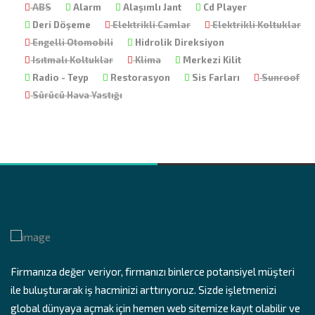
ABS
Alarm
Alaşımlı Jant
Cd Player
Deri Döşeme
Elektrikli Camlar
Elektrikli Koltuklar
Engelli Otomobili
Hidrolik Direksiyon
Isıtmalı Koltuklar
Klima
Merkezi Kilit
Radio - Teyp
Restorasyon
Sis Farları
Sunroof
Sürücü Hava Yastığı
Firmanıza değer veriyor, firmanızı binlerce potansiyel müşteri
ile buluşturarak iş hacminizi arttırıyoruz. Sizde işletmenizi
global dünyaya açmak için hemen web sitemize kayıt olabilir ve