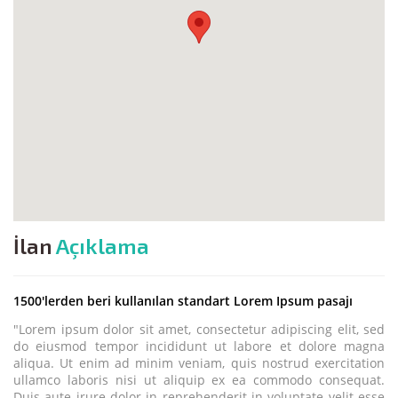
İlan
Açıklama
1500'lerden beri kullanılan standart Lorem Ipsum pasajı
"Lorem ipsum dolor sit amet, consectetur adipiscing elit, sed
do eiusmod tempor incididunt ut labore et dolore magna
aliqua. Ut enim ad minim veniam, quis nostrud exercitation
ullamco laboris nisi ut aliquip ex ea commodo consequat.
Duis aute irure dolor in reprehenderit in voluptate velit esse