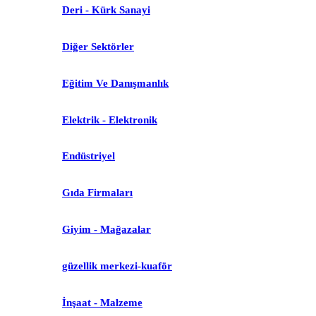
Deri - Kürk Sanayi
Diğer Sektörler
Eğitim Ve Danışmanlık
Elektrik - Elektronik
Endüstriyel
Gıda Firmaları
Giyim - Mağazalar
güzellik merkezi-kuaför
İnşaat - Malzeme