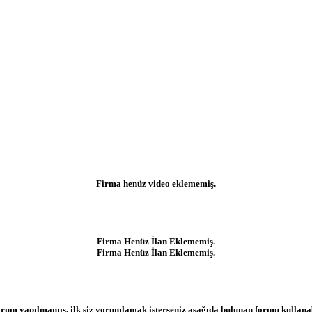
Firma henüz video eklememiş.
Firma Henüz İlan Eklememiş.
Firma Henüz İlan Eklememiş.
rum yapılmamış, ilk siz yorumlamak isterseniz aşağıda bulunan formu kullanabi