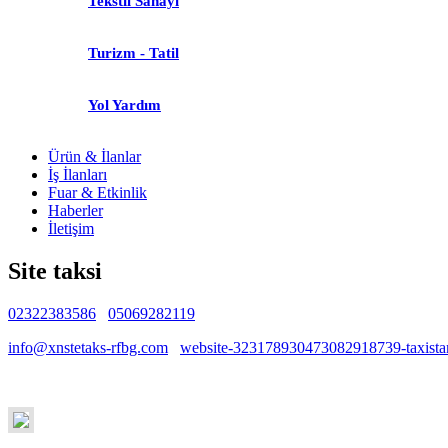
Tekstil Sanayi
Turizm - Tatil
Yol Yardım
Ürün & İlanlar
İş İlanları
Fuar & Etkinlik
Haberler
İletişim
Site taksi
02322383586
05069282119
Belirtilmemiş
info@xnstetaks-rfbg.com
website-323178930473082918739-taxistand
Narli mahallesi ahmet haşim sok. No1.a İzmir / Narlıdere