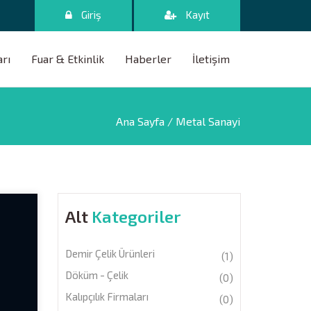
Giriş
Kayıt
arı
Fuar & Etkinlik
Haberler
İletişim
Ana Sayfa
/ Metal Sanayi
Alt
Kategoriler
Demir Çelik Ürünleri
(1)
Döküm - Çelik
(0)
Kalıpçılık Firmaları
(0)