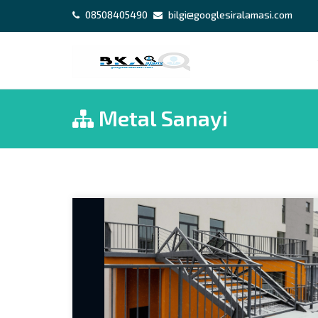
08508405490
bilgi@googlesiralamasi.com
Metal Sanayi